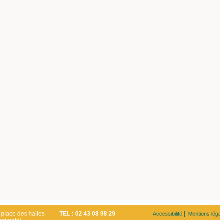
 place des halles
TEL : 02 43 08 98 29
|
Accessibilité
Mentions lég