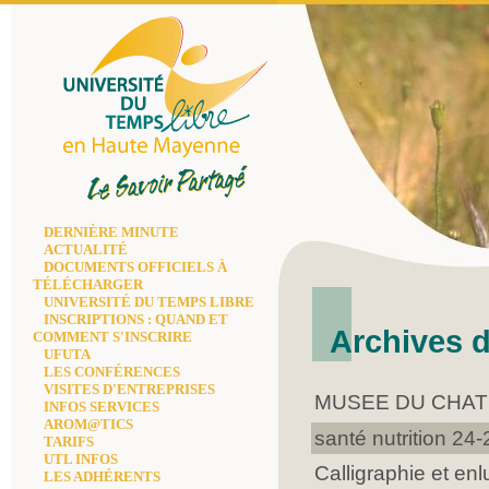
Université du temps libre
DERNIÈRE MINUTE
de Haute Mayenne
ACTUALITÉ
DOCUMENTS OFFICIELS À
TÉLÉCHARGER
UNIVERSITÉ DU TEMPS LIBRE
INSCRIPTIONS : QUAND ET
Archives d
COMMENT S'INSCRIRE
UFUTA
LES CONFÉRENCES
VISITES D'ENTREPRISES
MUSEE DU CHAT
INFOS SERVICES
AROM@TICS
santé nutrition 24-
TARIFS
UTL INFOS
Calligraphie et en
LES ADHÉRENTS