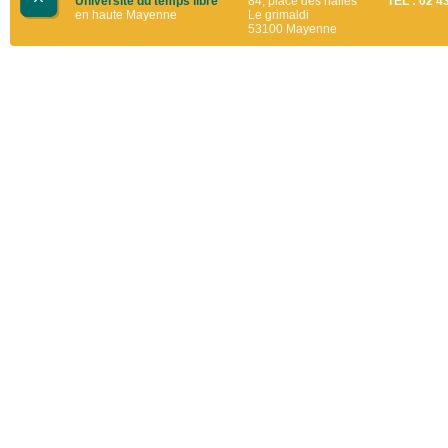
Université du temps libre
84, place des halles
TEL : 02 4
en haute Mayenne
Le grimaldi
53100 Mayenne